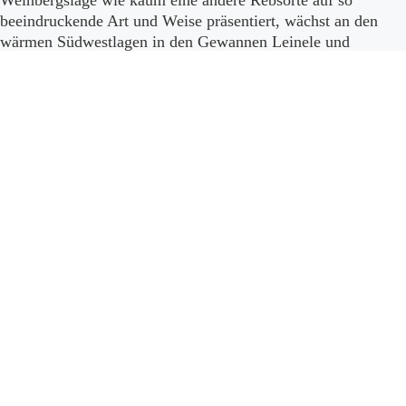
Weinbergslage wie kaum eine andere Rebsorte auf so
beeindruckende Art und Weise präsentiert, wächst an den
wärmen Südwestlagen in den Gewannen Leinele und
Biegarten.
Ebringer Leinele
Ebringer Leinele
Ebringer Leinele
2017 MAGNUM
2022
2020
Details
Details
Details