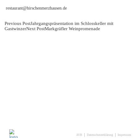
restaurant@hirschenmerzhausen.de
Post
Previous Post
Jahrgangspräsentation im Schlosskeller mit
Gastwinzer
Next Post
Markgräfler Weinpromenade
navigation
AVB
Datenschutzerklärung
Impressum