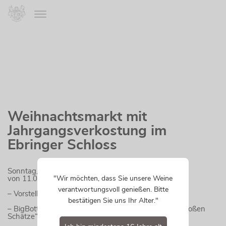
Weihnachtsmarkt mit
Jahrgangsverkostung im
Ebringer Schloss
Sonntag, 15.12.2019
von 11.00 bis 18.00 Uhr
"Wir möchten, dass Sie unsere Weine
verantwortungsvoll genießen. Bitte
– Vorstellung des neuen Blanc de Blancs Crémant
bestätigen Sie uns Ihr Alter."
– BigBottle-Tasting – Andreas Engelmann holt die „großen
Schätze“ zur Verkostung aus dem Schlosskeller